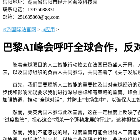
岳阳地址：湖南省岳阳市经开区海凌科技园
联系电话：13975088831
邮箱：251635860@qq.com
j9游国际站官网
>
ai应用
>
巴黎AI峰会呼吁全球合作，反
随着全球瞩目的人工智能行动峰会在法国巴黎盛大开幕，人工
表，以及国际组织的负责人共同参与，共同签署了《关于发展
首先，我们需要理解人工智能的重要性及其对全球经济的深远
步伐和影响无疑要求我们进行深思熟虑和有策略的监管。峰会上
加强协调，推动“全球对话”，并防止“市场集中”，以确保人工
然而，美英两国未参与此次宣言，这在一定程度上反映了各
“过度监管”，担心这会“扼杀一个蓬勃发展的行业”。这种担
然而，我们不能忽视的是，过度监管可能会阻碍人工智能的
和协调，包括政策制定者、科技企业和研究机构、非政府组织