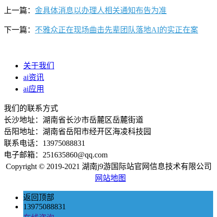
上一篇：
金具体消息以办理人相关通知布告为准
下一篇：
不雅众正在现场曲击先辈团队落地AI的实正在案
关于我们
ai资讯
ai应用
我们的联系方式
长沙地址：湖南省长沙市岳麓区岳麓街道
岳阳地址：湖南省岳阳市经开区海凌科技园
联系电话：13975088831
电子邮箱：251635860@qq.com
Copyright © 2019-2021 湖南j9游国际站官网信息技术有限公司
网站地图
返回顶部
13975088831