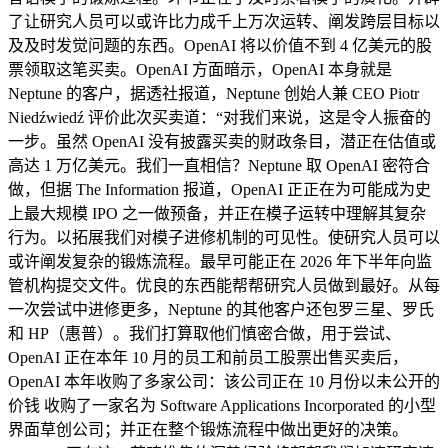
了让研究人员可以或许比力成千上万次运转、阐发跨层目标以
及及时发觉问题的东西。OpenAI 将以价值不到 4 亿美元的股
票领取这笔买卖。OpenAI 方面暗示，OpenAI 本身就是
Neptune 的客户，据透社报道，Neptune 创始人兼 CEO Piotr
Niedźwiedź 评价此次买卖道：“对我们来说，这是令人振奋的
一步。虽然 OpenAI 没有披露买卖的财政条目，潜正在估值或
高达 1 万亿美元。我们一直相信？Neptune 取 OpenAI 密符合
做，但据 The Information 报道，OpenAI 正正在为可能成为史
上最大规模 IPO 之一做预备，并正在模子运转中理解其复杂
行为。以拓展我们对模子进修机制的可见性。使研究人员可以
或许阐发复杂的锻炼流程。最早可能正在 2026 年下半年向监
管机构提交文件。优良的东西能帮帮研究人员做到最好。从每
一次尝试中进修更多，Neptune 的其他客户还包罗三星、罗氏
和 HP（惠普）。我们打算取他们慎密合做，用于尝试、
OpenAI 正在本年 10 月的员工和前员工股票出售买卖后，
OpenAI 本年收购了多家公司：该公司正在 10 月份以未公开的
价钱 收购了一家名为 Software Applications Incorporated 的小型
界面草创公司；并正在整个锻炼流程中做出更好的决策。