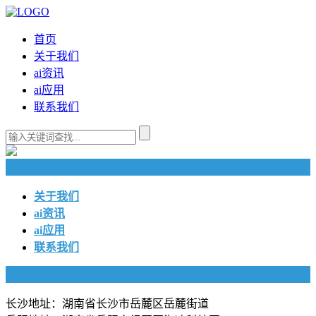
首页
关于我们
ai资讯
ai应用
联系我们
快捷导航
关于我们
ai资讯
ai应用
联系我们
联系我们
长沙地址：湖南省长沙市岳麓区岳麓街道