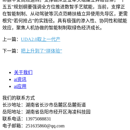
五五”规划纲要强调全方位推进数智手艺赋能，当前，支撑正
在智能制制、从动驾驶等沉点范畴扶植立异使用先导区，更需
根究“若何抢占”的实践径。具有极强的渗入性、协同性和赋能
效应，聚焦人机协做的智能制制取绿色经济成长。
上一篇：
UDA2.0取上一代产
下一篇：
把上升到了“拼体验”
关于我们
ai资讯
ai应用
我们的联系方式
长沙地址：湖南省长沙市岳麓区岳麓街道
岳阳地址：湖南省岳阳市经开区海凌科技园
联系电话：13975088831
电子邮箱：251635860@qq.com