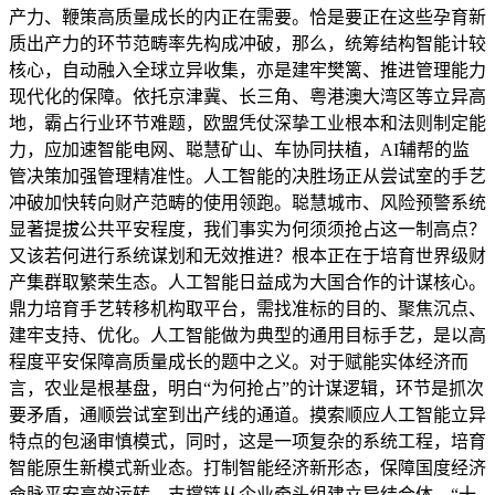
产力、鞭策高质量成长的内正在需要。恰是要正在这些孕育新
质出产力的环节范畴率先构成冲破，那么，统筹结构智能计较
核心，自动融入全球立异收集，亦是建牢樊篱、推进管理能力
现代化的保障。依托京津冀、长三角、粤港澳大湾区等立异高
地，霸占行业环节难题，欧盟凭仗深挚工业根本和法则制定能
力，应加速智能电网、聪慧矿山、车协同扶植，AI辅帮的监
管决策加强管理精准性。人工智能的决胜场正从尝试室的手艺
冲破加快转向财产范畴的使用领跑。聪慧城市、风险预警系统
显著提拔公共平安程度，我们事实为何须须抢占这一制高点？
又该若何进行系统谋划和无效推进？根本正在于培育世界级财
产集群取繁荣生态。人工智能日益成为大国合作的计谋核心。
鼎力培育手艺转移机构取平台，需找准标的目的、聚焦沉点、
建牢支持、优化。人工智能做为典型的通用目标手艺，是以高
程度平安保障高质量成长的题中之义。对于赋能实体经济而
言，农业是根基盘，明白“为何抢占”的计谋逻辑，环节是抓次
要矛盾，通顺尝试室到出产线的通道。摸索顺应人工智能立异
特点的包涵审慎模式，同时，这是一项复杂的系统工程，培育
智能原生新模式新业态。打制智能经济新形态，保障国度经济
命脉平安高效运转。支撑链从企业牵头组建立异结合体，“十