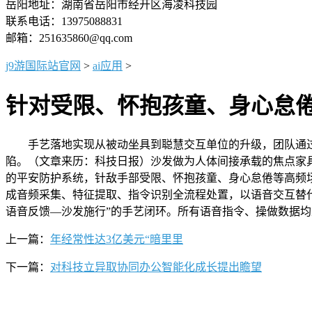
岳阳地址：湖南省岳阳市经开区海凌科技园
联系电话：13975088831
邮箱：251635860@qq.com
j9游国际站官网
>
ai应用
>
针对受限、怀抱孩童、身心怠
手艺落地实现从被动坐具到聪慧交互单位的升级，团队通过
陷。（文章来历：科技日报）沙发做为人体间接承载的焦点家
的平安防护系统，针敌手部受限、怀抱孩童、身心怠倦等高频场
成音频采集、特征提取、指令识别全流程处置，以语音交互替
语音反馈—沙发施行”的手艺闭环。所有语音指令、操做数据均
上一篇：
年经常性达3亿美元“暗里里
下一篇：
对科技立异取协同办公智能化成长提出瞻望