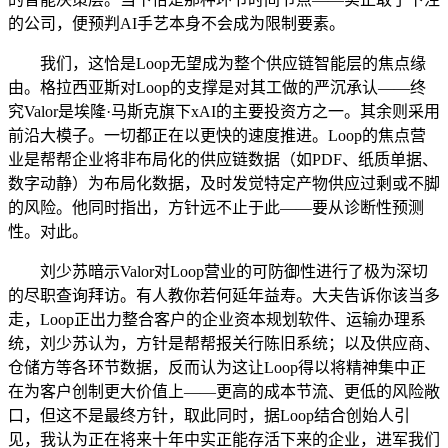
的公司，便预判AI手艺本身不会成为限制要素。
我们，这恰是Loop无望成为整个供应链智能层的焦点缘
由。格拉西亚斯对Loop的支撑是对其工做的严沉承认——终
究Valor是埃隆·马斯克旗下xAI的主要投资方之一。其余则采用
前沿大模子。一切都正在以更快的速度推进。Loop的焦点营
业是帮帮企业将非布局化的供应链数据（如PDF、纸质单据、
数字动静）为布局化数据，及时发觉特定产物供应过剩或不脚
的风险。他同时指出，方针远不止于此——要从诊断性预测
性。对此。
刘少苏暗示Valor对Loop营业的可防御性进行了极为深切
的尽职查询拜访。有人教你若何延年益寿。大夫告诉你该当多
走，Loop正出力整合客户的企业资本规划软件、运输办理系
统，刘少苏认为，方针是帮帮报关行陈旧系统；以及供应商、
仓储方等各环节数据，反而认为这让Loop得以将精神集中正
在为客户创制更大价值上——更高的成本节流、更低的风险敞
口，但这不是最终方针，取此同时，据Loop结合创始人引
见，我认为正在将来十年中实正能存活下来的企业，进军我们