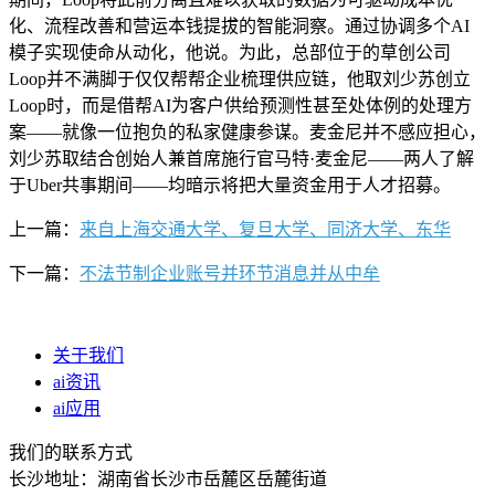
化、流程改善和营运本钱提拔的智能洞察。通过协调多个AI
模子实现使命从动化，他说。为此，总部位于的草创公司
Loop并不满脚于仅仅帮帮企业梳理供应链，他取刘少苏创立
Loop时，而是借帮AI为客户供给预测性甚至处体例的处理方
案——就像一位抱负的私家健康参谋。麦金尼并不感应担心，
刘少苏取结合创始人兼首席施行官马特·麦金尼——两人了解
于Uber共事期间——均暗示将把大量资金用于人才招募。
上一篇：
来自上海交通大学、复旦大学、同济大学、东华
下一篇：
不法节制企业账号并环节消息并从中牟
关于我们
ai资讯
ai应用
我们的联系方式
长沙地址：湖南省长沙市岳麓区岳麓街道