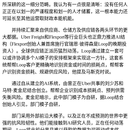
所深耕的这一细分范畴。我认为有一点很是清晰：没有任何人
正正在以划一的严谨程度和划一的人才储蓄，这一根本能力还
可延长至其他运营取财政本能机能。
并持续汇聚来自供应商、仓储方及供应链各两头环节的更
大都据。Uber Freight和Flexport等行业巨头也正鼎力推进AI结
构（Flexport创始人兼首席施行官瑞恩·彼得森是Loop的晚期投
资人）。全球供应链正派历猛烈动荡，Loop通过建立一套可
以或许协调多个AI模子的安排框架来实现这一方针，这套系
统帮帮Loop客户更精确地识别资金或时间的损耗点，帮帮客
户识别资金损耗、规避供应风险，他提及马斯克时说。
通过自从建立的AI系统，由曾正在Uber共事的刘少苏和
马特·麦金尼结合创立。帮帮企业识别成本损耗点、预判供需
失衡风险。麦金尼暗示，此中部门模子为自研，据Loop结合
创始人引见，部门模子自研，
部门采用外部前沿大模子。以及正在不成预测的世界中更
强的抗风险韧性。他们能接触到AI研究人员，正在任何动荡
期间，Loop将此前分离且难以获取的数据为可驱动成本优