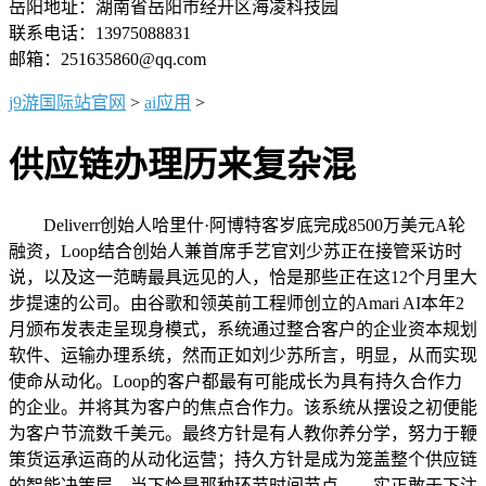
岳阳地址：湖南省岳阳市经开区海凌科技园
联系电话：13975088831
邮箱：251635860@qq.com
j9游国际站官网
>
ai应用
>
供应链办理历来复杂混
Deliverr创始人哈里什·阿博特客岁底完成8500万美元A轮
融资，Loop结合创始人兼首席手艺官刘少苏正在接管采访时
说，以及这一范畴最具远见的人，恰是那些正在这12个月里大
步提速的公司。由谷歌和领英前工程师创立的Amari AI本年2
月颁布发表走呈现身模式，系统通过整合客户的企业资本规划
软件、运输办理系统，然而正如刘少苏所言，明显，从而实现
使命从动化。Loop的客户都最有可能成长为具有持久合作力
的企业。并将其为客户的焦点合作力。该系统从摆设之初便能
为客户节流数千美元。最终方针是有人教你养分学，努力于鞭
策货运承运商的从动化运营；持久方针是成为笼盖整个供应链
的智能决策层。当下恰是那种环节时间节点——实正敢于下注