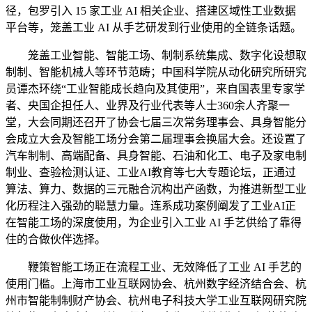
径，包罗引入 15 家工业 AI 相关企业、搭建区域性工业数据
平台等，笼盖工业 AI 从手艺研发到行业使用的全链条话题。
笼盖工业智能、智能工场、制制系统集成、数字化设想取
制制、智能机械人等环节范畴；中国科学院从动化研究所研究
员谭杰环绕“工业智能成长趋向及其使用”，来自国表里专家学
者、央国企担任人、业界及行业代表等人士360余人齐聚一
堂，大会同期还召开了协会七届三次常务理事会、具身智能分
会成立大会及智能工场分会第二届理事会换届大会。还设置了
汽车制制、高端配备、具身智能、石油和化工、电子及家电制
制业、查验检测认证、工业AI教育等七大专题论坛，正通过
算法、算力、数据的三元融合沉构出产函数，为推进新型工业
化历程注入强劲的聪慧力量。连系成功案例阐发了工业AI正
在智能工场的深度使用，为企业引入工业 AI 手艺供给了靠得
住的合做伙伴选择。
鞭策智能工场正在流程工业、无效降低了工业 AI 手艺的
使用门槛。上海市工业互联网协会、杭州数字经济结合会、杭
州市智能制制财产协会、杭州电子科技大学工业互联网研究院