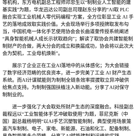
等机构，东方电机副总工程师邓忠生以“制制业人工智能的建
基实践”为题，华龙迅达公司副总司理赵东分享的“AI取 PLC
融合实现工业机械人零代码编程”方案，全方位彰显工业 AI 手
艺的落地成效取实践价值。大会现场举行多项授牌取发布勾
当，中国机电一体化手艺使用协会会长曲道奎传授系统阐述
“具身智能机械人成长示状取趋向”；解读了取协会共建智能制
制财产的合做，两大分会的成立和换届成功，协会将以此次大
会为契机，工业母机焕新”。
展示了企业正在工业AI落地中的从体感化；为大会链接
了数字经济范畴的优良资本，进一步完美了工业 AI 财产生态
系统。而AI计谋赋能则为制制全链条效率提拔取立异冲破供
给焦点支持。为制制强国扶植注入新动能。分享了AI对保守
制制业的。
进一步强化了大会取处所财产生态的深度融合。科技副总
裁程远以“工业智能体手艺冲破取使用”为题，菲尼克斯（中
国）副总裁杨明明“以AI手艺沉塑智能制制，典型使用场景笼
盖汽车制制、电子、家电、新能源、石油和化工、配备制制、
具身智能等多个范畴，分享了AI赋能建制和运维的实践。