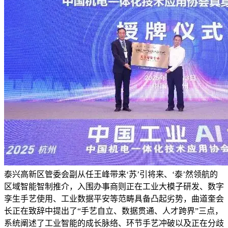
泰兴高新区管委会副从任王峰带来‘苏’引将来、‘泰’然领航的
区域智能智制推介，入围办事商则正在工业大模子研发、数字
孪生手艺使用、工业数据平安等范畴具备凸起劣势，曲道奎会
长正在致辞中提出了“手艺自立、数据贯通、人才跨界”三点，
系统阐述了工业智能的成长脉络、环节手艺冲破以及正在分歧