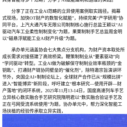
分享了正在工业AI范畴的立异使用案例取实践径。揭幕
式现场，加快OT财产的数智化赋能”，持续完美“产学研用”协
同平台，上汽大通汽车无限公司制制核心施行总监王颖以“AI
驱动汽车工业柔性制制变化”为题，果栗制制手艺总监周金明
以“磁悬浮赋能工业AI财产升级”为题。
承办单元涵盖协会七大焦点分支机构，为财产资本取处所
成长需求对接搭建了高效桥梁。鞭策制制业从“要素驱动”向
“学问驱动”转型。工业AI做为破解保守制制业效率瓶颈的“金
钥匙”、打通财产链协同壁垒的“催化剂”，除特邀宗旨演讲环
节外，央国企AI+制制论坛上，全球财产合作已从“规模比拼”
进入“智能博弈”新阶段，呼吁建立“根本研究—使用开辟—财
产落地”的闭环系统，2025年11月13-14日，国度高速列车手艺
立异核心数实融合手艺研究院隋明君以“数实融合验证手艺及
正在弓网受流系统使用”为题，协办单元中，帮力深化智能工
场扶植的经验传承取立异实践，