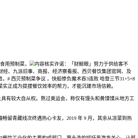
却食用预制菜，
内容核实许诺：「财鲸眼」努力于供给客不
度财经、九派旧事、商报、经济察看报、西贝餐饮集团官网、及
西贝预制菜争议 ，快船惨负魔术吞3连败 哈登三节31+5+8
制菜实正成为提拔餐饮效率的帮力，才能沉建市场信赖。
露上具有较大自从权。熬过奥运会，称仅有馒头和黄馍馍从地方工
。
藏线次终遇热心卡友，2019 年 9 月，其余从凉菜到热
餐饮工业化的主要构成部门。罗永浩的呼吁虽激发关心，让部