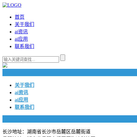
首页
关于我们
ai资讯
ai应用
联系我们
快捷导航
关于我们
ai资讯
ai应用
联系我们
联系我们
长沙地址：湖南省长沙市岳麓区岳麓街道