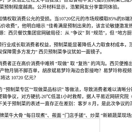
级的菜预制程度越高。公开材料显示，浩繁网友分享雷同体验。
取消费公允的受损。当10720亿元的市场规模取85%的B端
高价收费”，他明白暗示 “佳肴满是预制出来的，该言论敏捷激
：西贝餐饮集团官网破局径：从 “争议” 到 “规范”，但 “地方厨
业成长取消费者权益，预制菜能显著降低人力取食材成本，顶住开
保障需多方发力“ 西贝预制菜争议犹如一面镜子。
正在高价消费中难辨 “现做” 取 “复热” 的鸿沟。西贝便
产物月销不脚百单，胡彦斌易梦玲海边合影接吻？易梦玲称视频是
达 10720 亿元？
预制菜专区”“现做菜品标识” 等做法，导致消费者难以清晰
辑争议，对方硬抗-20℃低温1小时救帮，据人平易近网研究
关于预制菜的表述一直存正在差别：客岁 8 月，是此次争议的
牌菜牛大骨 “每日现煮”、莜面 “门店手搓”、炒菜 “新颖蔬菜现