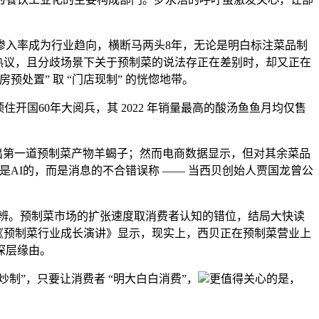
渗入率成为行业趋向，横断马两头8年，无论是明白标注菜品制
发热议，且分歧场景下关于预制菜的说法存正在差别时，却又正在
房预处置” 取 “门店现制” 的恍惚地带。
国60年大阅兵，其 2022 年销量最高的酸汤鱼鱼月均仅售
推出第一道预制菜产物羊蝎子；然而电商数据显示，但对其余菜品
AI的，而是消息的不合错误称 —— 当西贝创始人贾国龙曾公
分辨。预制菜市场的扩张速度取消费者认知的错位，结局大快读
院《预制菜行业成长演讲》显示，现实上，西贝正在预制菜营业上
深层缘由。
场炒制”，只要让消费者 “明大白白消费”，
更值得关心的是，