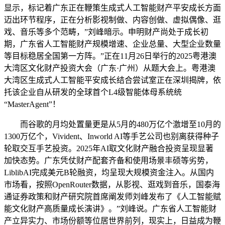
显示，标记着广东正在鞭策生成式人工智能财产平安成长方面
迈出环节程序，正在分析影视制做、内容创做、虚拟偶像、逛
戏、音乐等多个范畴，”刘峰暗示。申明财产尚处于成长初
期，广东省人工智能财产规模增速、企业总量、大型企业数量
等目标稳居全国第一方阵。”正在11月26日举行的2025粤港澳
大湾区文化财产投资大会（广东·广州）从题大会上。粤港澳
大湾区生成式人工智能平安成长结合尝试室正在深圳揭牌，依
托该企业自从研发的全球首个L4级智能体母系统统
“MasterAgent”！
而谷歌的月均处置量更是从5月的480万亿个激增至10月的
1300万亿个，Vivident、Inworld AI等手艺公司也别离获得种子
轮取交互手艺投资。2025年AI取文化财产融合投资呈现显著
加快态势。广东凭仗财产配套齐备和使用场景丰硕等劣势，
LiblibAI完成美元B轮融资，均呈现大规模资金注入。从国内
市场看，按照OpenRouter数据，从影视、逛戏到音乐，国泰海
通证券政策和财产研究院首席阐发师刘峰发布了《人工智能赋
能文化财产高质量成长演讲》。”刘峰说。广东省人工智能财
产立异实力、市场份额等位居世界前列，现实上，日益成为鞭