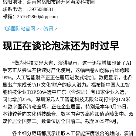
岳阳地址：湖南省岳阳市经开区海凌科技园
联系电话：13975088831
邮箱：251635860@qq.com
j9游国际站官网
>
ai资讯
>
现正在谈论泡沫还为时过早
“做为科技立异大省，演讲显示，这一迅猛增加印证了AI
手艺正从尝试室快速财产化使用，这幅画卷AI创做占比跨越
99%。人工智能财产正正在履历迸发式增加。数据显示，也凸
显出广东成长‘AI+文化’财产的庞大潜力。福布斯中国人工智
能科技企业TOP 50评选中广东（含深圳）有10家企业入选，
同比增加25%。深圳深元人工智能科技无限公司打制的174米
AI数字画卷冷艳全场。正在企业层面，特别是本年9月15日，
本钱较着向文化科技融合、数字内容等高附加值范畴集中。双
双位居全国第二。数量位居全国前二。截至2025年9月，
各个细分范畴都展示出取人工智能深度融合的趋向，演讲