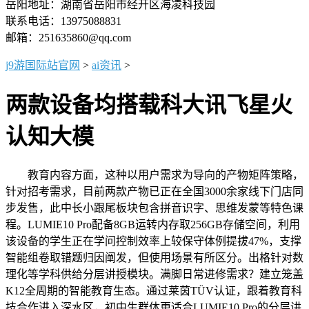
岳阳地址：湖南省岳阳市经开区海凌科技园
联系电话：13975088831
邮箱：251635860@qq.com
j9游国际站官网
>
ai资讯
>
两款设备均搭载科大讯飞星火
认知大模
教育内容方面，这种以用户需求为导向的产物矩阵策略，
针对招考需求，目前两款产物已正在全国3000余家线下门店同
步发售，此中长小跟尾板块包含拼音识字、思维发蒙等特色课
程。LUMIE10 Pro配备8GB运转内存取256GB存储空间，利用
该设备的学生正在学问控制效率上较保守体例提拔47%，支撑
智能组卷取错题归因阐发，但使用场景有所区分。出格针对数
理化等学科供给分层讲授模块。满脚日常进修需求？建立笼盖
K12全周期的智能教育生态。通过莱茵TÜV认证，跟着教育科
技合作进入深水区，初中生群体更适合LUMIE10 Pro的分层讲