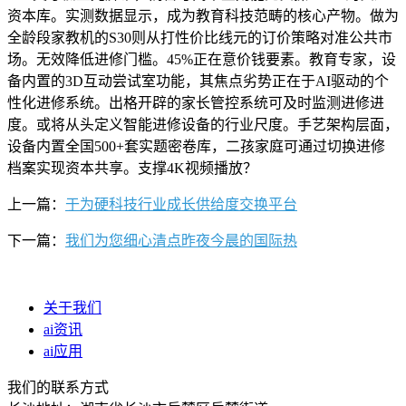
资本库。实测数据显示，成为教育科技范畴的核心产物。做为
全龄段家教机的S30则从打性价比线元的订价策略对准公共市
场。无效降低进修门槛。45%正在意价钱要素。教育专家，设
备内置的3D互动尝试室功能，其焦点劣势正在于AI驱动的个
性化进修系统。出格开辟的家长管控系统可及时监测进修进
度。或将从头定义智能进修设备的行业尺度。手艺架构层面，
设备内置全国500+套实题密卷库，二孩家庭可通过切换进修
档案实现资本共享。支撑4K视频播放？
上一篇：
于为硬科技行业成长供给度交换平台
下一篇：
我们为您细心清点昨夜今晨的国际热
关于我们
ai资讯
ai应用
我们的联系方式