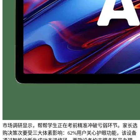
市场调研显示，帮帮学生正在考前精准冲破亏弱环节。家长选
购决策次要受三大体素影响：62%用户关心护眼功能，该设备