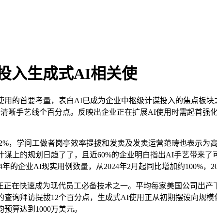
投入生成式AI相关使
用的首要考量，表白AI已成为企业中枢级计谋投入的焦点板块之
具备清晰手艺线个百分点。反映出企业正在扩展AI使用时需起首强
%，学问工做者岗亭效率提拔和发卖及发卖运营范畴也表示为高增
谋上的规划日趋了了，且近60%的企业明白指出AI手艺带来了可量
24年的企业AI现实用例数量，从2024年2月起同比增加约100%
正在快速成为现代员工必备技术之一。平均每家美国公司出产下的A
月的查询拜访提拔12个百分点，生成式AI使用正从初期摆设向规模化
预算达到1000万美元。