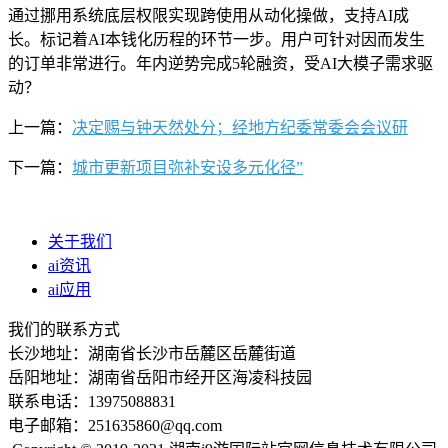
通过挪用系统底层权限实现跨使用从动化操做，支持AI成
长。标记着AI本钱化历程的环节一步。用户可针对因而发生
的订单非常进行。年内逆势完成5轮融资，受AI大模子需求驱
动？
上一篇：
决定赐与钟天然处分；经地方纪委常委会会议研
下一篇：
城市更新项目弥补安设多元化径”
关于我们
ai资讯
ai应用
我们的联系方式
长沙地址：湖南省长沙市岳麓区岳麓街道
岳阳地址：湖南省岳阳市经开区海凌科技园
联系电话：13975088831
电子邮箱：251635860@qq.com