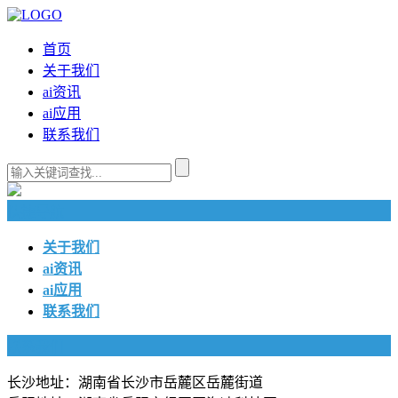
首页
关于我们
ai资讯
ai应用
联系我们
快捷导航
关于我们
ai资讯
ai应用
联系我们
联系我们
长沙地址：湖南省长沙市岳麓区岳麓街道