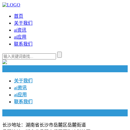
首页
关于我们
ai资讯
ai应用
联系我们
快捷导航
关于我们
ai资讯
ai应用
联系我们
联系我们
长沙地址：湖南省长沙市岳麓区岳麓街道