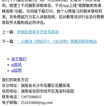
到。提拔了千问摄影讲题体验，千问App上线“错题触类旁通
精准练”功能，可间接下载打印，首个AI帮复习的期末曾经到
来。并免费超万万实人讲题视频，这对教育培训行业及付费教
育软件大概构成必然冲击。
上一篇：
中国区首席手艺官韦青说
下一篇：
：AI魔改《西纪行》《水浒传》等典范影视做品
关于我们
ai资讯
ai应用
我们的联系方式
长沙地址：湖南省长沙市岳麓区岳麓街道
岳阳地址：湖南省岳阳市经开区海凌科技园
联系电话：13975088831
电子邮箱：251635860@qq.com