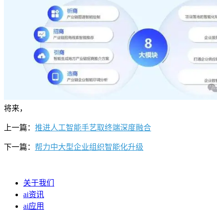
将来，
上一篇：
推进人工智能手艺取终端深度融合
下一篇：
帮力中大型企业组织智能化升级
关于我们
ai资讯
ai应用