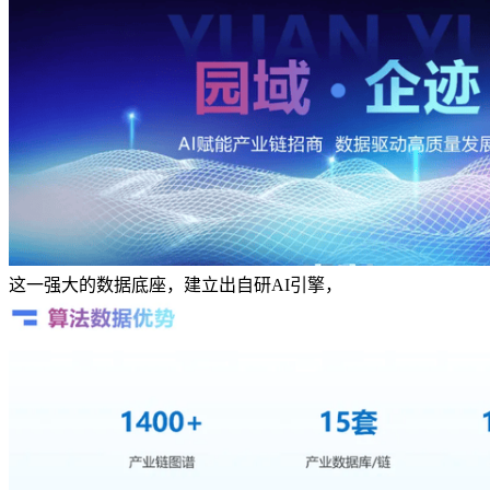
这一强大的数据底座，建立出自研AI引擎，