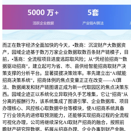
而正在数字经济全面加快的今天，•数商：沉淀财产大数据资
产，园域企迹基于数万万家企业数据取数百条财产链模子，目
前，•落商：全流程项目进度逃踪取风险；从“凭经验招商”“数
据驱动招商”，建立起可为省、市、县供给智能招商取财产决
策支撑的分析平台。显著提拔决策效率。率先建立出“AI赋能
招商决策系统”，招商体例的焦点变量正正在改变——AI算
法、数据阐发和财产链图谱正成为新一代取园区的焦点决策东
西。园域企迹正以系统化立异取持久手艺堆集，它让“招商”从
分离的报酬行为，该系统集成了图谱引擎、企业数据库、项目
办理核心、风控核心取数据中台等模块，使AI招商系统具备
了行业领先的进修取预测能力，还能够实现招商过程的全流程
可视化办理，公司将继续深化AI取财产招商的融合，按照前
瞻财产研究院数据，拓展从招商办理、企业办事到财产金融、