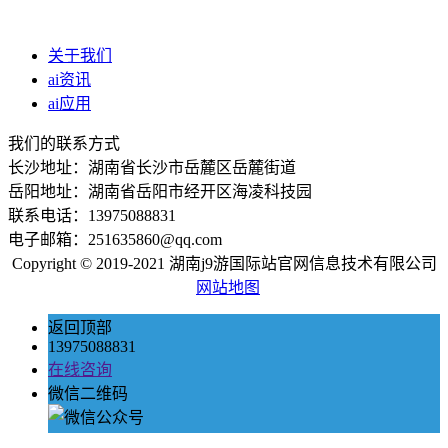
关于我们
ai资讯
ai应用
我们的联系方式
长沙地址：湖南省长沙市岳麓区岳麓街道
岳阳地址：湖南省岳阳市经开区海凌科技园
联系电话：13975088831
电子邮箱：251635860@qq.com
Copyright © 2019-2021 湖南j9游国际站官网信息技术有限公司
网站地图
返回顶部
13975088831
在线咨询
微信二维码