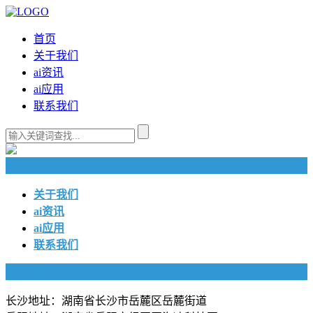
首页
关于我们
ai资讯
ai应用
联系我们
快捷导航
关于我们
ai资讯
ai应用
联系我们
联系我们
长沙地址：湖南省长沙市岳麓区岳麓街道