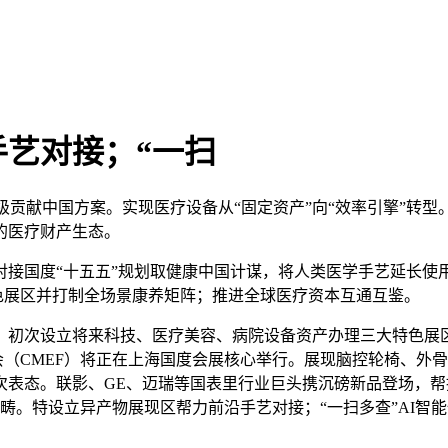
艺对接；“一扫
级贡献中国方案。实现医疗设备从“固定资产”向“效率引擎”转型
的医疗财产生态。
国度“十五五”规划取健康中国计谋，将人类医学手艺延长使
特色展区并打制全场景康养矩阵；推进全球医疗资本互通互鉴。
次设立将来科技、医疗美容、病院设备资产办理三大特色展区
览会（CMEF）将正在上海国度会展核心举行。展现脑控轮椅、外骨
次表态。联影、GE、迈瑞等国表里行业巨头携沉磅新品登场，帮
畴。特设立异产物展现区帮力前沿手艺对接；“一扫多查”AI智