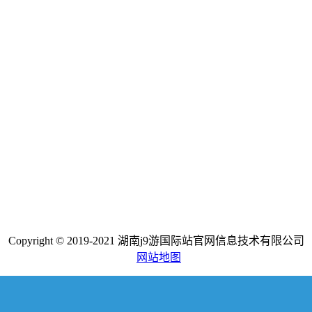
Copyright © 2019-2021 湖南j9游国际站官网信息技术有限公司
网站地图