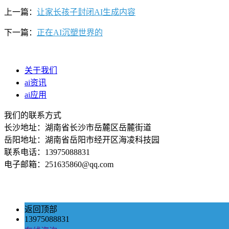
上一篇：
让家长孩子封闭AI生成内容
下一篇：
正在AI沉塑世界的
关于我们
ai资讯
ai应用
我们的联系方式
长沙地址：湖南省长沙市岳麓区岳麓街道
岳阳地址：湖南省岳阳市经开区海凌科技园
联系电话：13975088831
电子邮箱：251635860@qq.com
返回顶部
13975088831