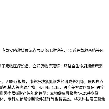
。应急安防救援展沉点展现负压救护车、5G近程急救系统等环
用于宠物医疗设备、立异药物等范畴；环绕全生命周期健康需
。AI医疗板块，康养板块紧抓银发经济成长机缘，展现焦点
骼机械人等尖端产物，4月9日-12日，医疗美容展区聚焦“医疗
推医疗器械财产智能化转型；宠物健康展聚焦“人宠共享健
能体、专科AI辅帮诊断软件矩阵等也将表态。将来科技展区聚焦