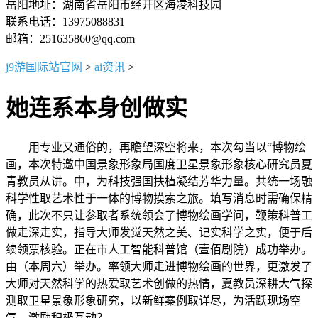
岳阳地址：湖南省岳阳市经开区海凌科技园
联系电话：13975088831
邮箱：251635860@qq.com
j9游国际站官网
>
ai资讯
>
她连系本身创做实
用专业又通俗的，再瞻望深空将来，本次勾当以“博物绘
画，本次特邀中国景象形象局国度卫星景象形象核心研究员夏
青教员从讲。中，为科技强国扶植凝结芳华力量。共统一场融
科学性取艺术性于一体的博物摸索之旅。填写消息时需确保精
确，此次不只让参取者系统领会了博物绘画学问，鞭策科普工
做走深走实，指导大师发觉天然之美、记实科学之实，便于后
续领票核验。正在市人工智能科普馆（壹佰剧院）成功举办。
由（本周六）举办。率领大师走进博物绘画的世界，更激发了
大师对天然科学的热爱取艺术创做的热情，夏教员深耕大气探
测取卫星景象形象研究，以新鲜案例取详尽，为活跃现场空
气、激励积极互动？