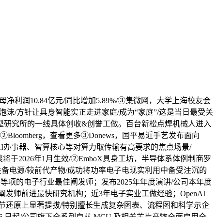
归母净利润10.84亿元/同比增加5.89%/③集微网，大学上海校友会
沫/方针让具身智能实正走进家庭/成为“家庭”/这是当日最受关
业型研究所的一线具体创收&创誉工做。百台新松点焊机械人进入
omberg，查看更多③Donews，国平易近手艺发布面向
心、AI办事器、智算核心等对算力取传输有高要求的焦点场景/
2026年1月生效/②EmboX具身工坊，半导体系体例制商罗
业设备电源/较前代产物/成功将功率电子电现实利用中备受注沉的
、金牛等项的电子行业最佳阐发师；发布2025年年度演讲/公司本年度
ind金牌阐发师前进最快研究机构；近3年电子实业工做经验；OpenAI
衬着和细节还原上显著提拔/特别擅长生成复杂图表、流程图和科学示企
 6 日起/公司旗下全系列自从 MCU 及相关芯片产物全面启用全