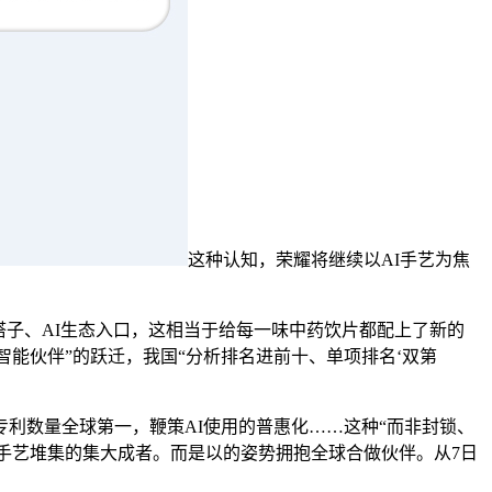
这种认知，荣耀将继续以AI手艺为焦
子、AI生态入口，这相当于给每一味中药饮片都配上了新的
智能伙伴”的跃迁，我国“分析排名进前十、单项排名‘双第
数量全球第一，鞭策AI使用的普惠化……这种“而非封锁、
多手艺堆集的集大成者。而是以的姿势拥抱全球合做伙伴。从7日