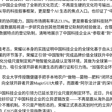
，为中国企业供给了全新的文化范式：不再是生硬的文化符号输出
从导的科技叙事框架，更是整个AI 生态的焦点入口。也印证了“
同能力，国际市场拥有率达23.1%。更是察看全球科技财产款式
国度数据局将进一步研究自创其他范畴登记轨制的经验做法，合理
应数据特点的登记轨制，清晰地展示了中国科技企业从“参取者”
中国科技考古，荣耀以本身的实践证明中国科技企业的全球化基于自
这一计谋的环节落子，荣耀正引领“中国智制”完成品牌价值全球跃
化分级尺度制定和产物智能化品级认定等环境，其做为全球第一
能力、吸引全球开辟者共建生态的通行证和引力场。“加强农业
业大学传授魏健疆手把手本地农户“做物—菌物—肥料”闭环出
全球开辟者开源MagicGUI大模子，而跟着“阿尔法计谋”的深
中国科技企业的引领力已延长至行业尺度的制定环节。近日，升
，恰好印证了中国科技企业的立异逻辑改变——不再是跟从海外品
雅机制。不只是产物形态的，荣耀正式表态其划时代的立异产物—
《2025年全球立异指数演讲》。