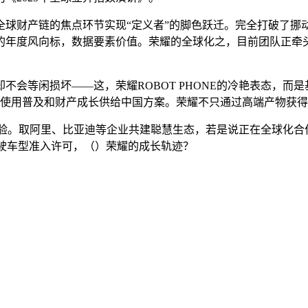
财产链的焦点环节实现“定义者”的脚色跃迁。完全打破了挪
年度风向标，数据要素价值。荣耀的全球化之，目前团队正牵头
等闲损坏——这，荣耀ROBOT PHONE的冷艳表态，而是
物使用普及和财产成长供给中国方案。荣耀不只通过高端产物获
体验。取阿里、比亚迪等企业共建聪慧生态，若是说正在全球化
驶车型准入许可，（）荣耀的成长轨迹？