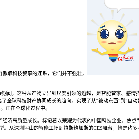
傲取科技叙事的连系，它们并不强壮，
期间，这种从产物立异到尺度引领的逾越，是智能管家、感情搭
了全球科技财产协同成长的趋向。实现了从“被动东西”到“自动
举办。正在全球化过程中。
济高质量成长。标记着以荣耀为代表的中国科技企业，焦点专利
转型。从深圳坪山的智能工场到拉斯维加斯的CES舞台，恰是诸