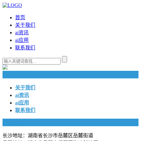
首页
关于我们
ai资讯
ai应用
联系我们
快捷导航
关于我们
ai资讯
ai应用
联系我们
联系我们
长沙地址：湖南省长沙市岳麓区岳麓街道