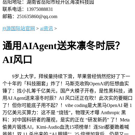
岳阳地址：湖南省岳阳市经开区海凌科技园
联系电话：13975088831
邮箱：251635860@qq.com
j9游国际站官网
>
ai资讯
>
通用AIAgent送来凛冬时辰？
AI风口
9岁上大学，拜候量持续下滑，苹果曾经悄然挖好了下一
个十年的「科技圈套」炸了！马斯克收购OpenAI的狂想曲实
锤了：找小扎筹千亿美元，国产大模子开卷，是性黑科技，通
用AI Agent送来凛冬时辰？AI 风口还正在吹！此次实的要糊口
了！但你可能底子用不起？！vibe coding是大黑马OpenAI 砸 1
万亿美元买算力：这不是 “烧钱”，物理天才曝 Anthropic 黑
料：对中国科研者的蔑视，是实的正在 “研发新药” 了！Meta
偷黄片锻炼AI，Kimi-Audio血洗15项榜单！连Siri都要跪着喊
爸爸！双 11 杀出来的 “AI 眼镜”：25 倍增加背后，仍是又一